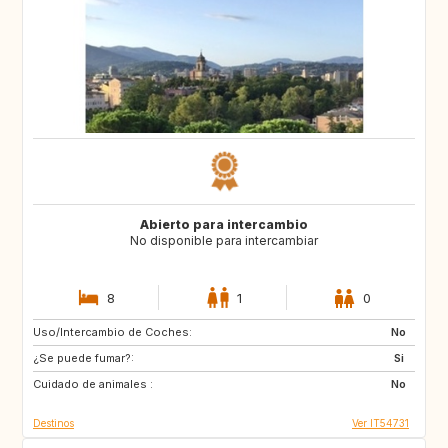
Abierto para intercambio
No disponible para intercambiar
8
1
0
Uso/Intercambio de Coches:
CA
No
¿Se puede fumar?:
Si
Cuidado de animales :
No
Destinos
Ver IT54731