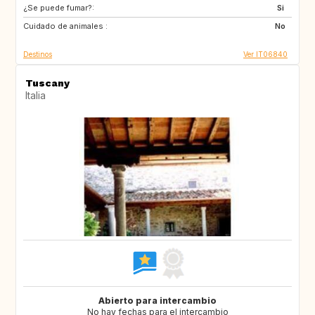
¿Se puede fumar?:
FI
GB
Si
Cuidado de animales :
GB
NO
No
Destinos
Ver IT06840
Tuscany
Italia
Abierto para intercambio
No hay fechas para el intercambio