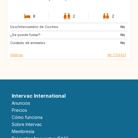
8
2
2
Uso/Intercambio de Coches:
AU
US
No
¿Se puede fumar?:
GB
FR
No
Cuidado de animales :
ES
No
Destinos
Ver IT04423
Intervac International
Anuncios
Precios
Cómo funciona
Sobre Intervac
Membresía