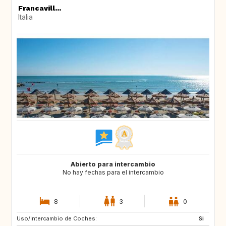
Francavill...
Italia
Abierto para intercambio
No hay fechas para el intercambio
8
3
0
Uso/Intercambio de Coches:
ES
IT
Si