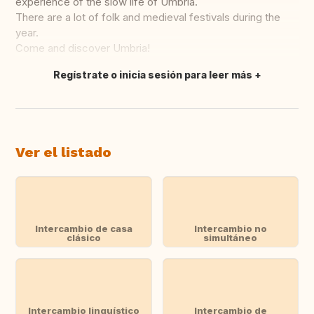
experience of the slow life of Umbria.
There are a lot of folk and medieval festivals during the
year.
Come and discover Umbria!
Regístrate o inicia sesión para leer más
Traducir
Ver el listado
Intercambio de casa
Intercambio no
clásico
simultáneo
Intercambio linguístico
Intercambio de