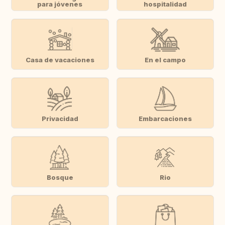
para jóvenes
hospitalidad
Casa de vacaciones
En el campo
Privacidad
Embarcaciones
Bosque
Rio