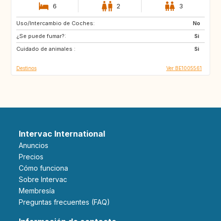
6
2
3
Uso/Intercambio de Coches:
BE
FR
No
¿Se puede fumar?:
GB
NL
Si
Cuidado de animales :
DE
LU
Si
Destinos
Ver BE1005561
Intervac International
Anuncios
Precios
Cómo funciona
Sobre Intervac
Membresía
Preguntas frecuentes (FAQ)