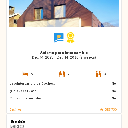
Abierto para intercambio
Dec 14, 2025 - Dec 14, 2026 (2 weeks)
6
2
3
Uso/Intercambio de Coches:
NO
No
¿Se puede fumar?:
No
Cuidado de animales :
No
Destinos
Ver BE51730
Brugge
Bélgica