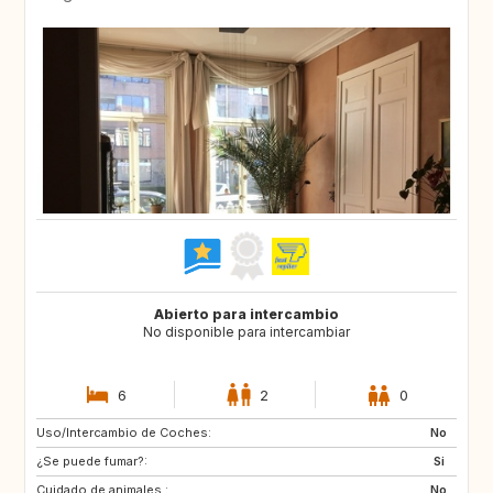
Abierto para intercambio
No disponible para intercambiar
6
2
0
Uso/Intercambio de Coches:
GB
DK
No
¿Se puede fumar?:
NO
LU
Si
Cuidado de animales :
FR
No