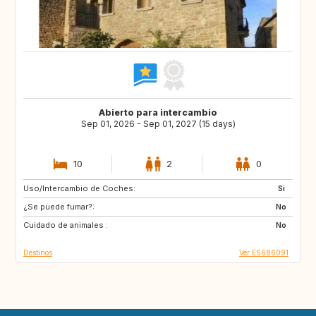
Abierto para intercambio
Sep 01, 2026 - Sep 01, 2027 (15 days)
10
2
0
Uso/Intercambio de Coches:
DK
NO
Si
¿Se puede fumar?:
IT
GR
No
Cuidado de animales :
DE
FI
No
Destinos
Ver ES686091