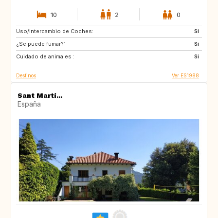
10
2
0
Uso/Intercambio de Coches:
NO
AT
Si
¿Se puede fumar?:
DE
Si
Cuidado de animales :
Si
Destinos
Ver ES1988
Sant Martí...
España