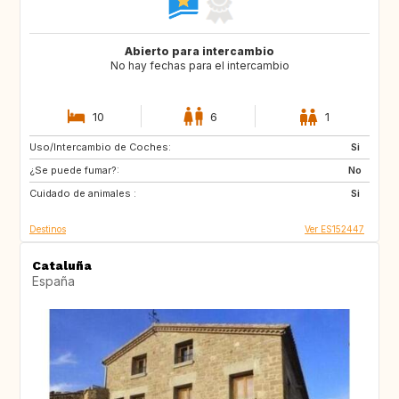
Abierto para intercambio
No hay fechas para el intercambio
10
6
1
Uso/Intercambio de Coches:
CH
Si
¿Se puede fumar?:
No
Cuidado de animales :
Si
Destinos
Ver ES152447
Cataluña
España