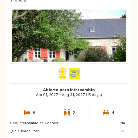
Abierto para intercambio
Apr 01, 2027 - Aug 31, 2027 (15 days)
6
2
4
Uso/Intercambio de Coches:
ES
IT
No
¿Se puede fumar?:
ES
IT
Si