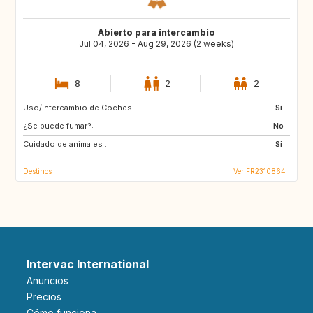
Abierto para intercambio
Jul 04, 2026 - Aug 29, 2026 (2 weeks)
8
2
2
Uso/Intercambio de Coches:
ES
IT
Si
¿Se puede fumar?:
PT
GR
No
Cuidado de animales :
Si
Destinos
Ver FR2310864
Intervac International
Anuncios
Precios
Cómo funciona