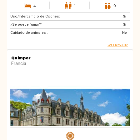
4
1
0
Uso/Intercambio de Coches:
Si
¿Se puede fumar?:
Si
Cuidado de animales :
No
Ver FR253312
Quimper
Francia