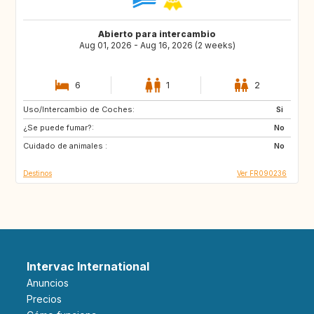
Abierto para intercambio
Aug 01, 2026 - Aug 16, 2026 (2 weeks)
6
1
2
Uso/Intercambio de Coches:
ES
IT
Si
¿Se puede fumar?:
PT
No
Cuidado de animales :
No
Destinos
Ver FR090236
Intervac International
Anuncios
Precios