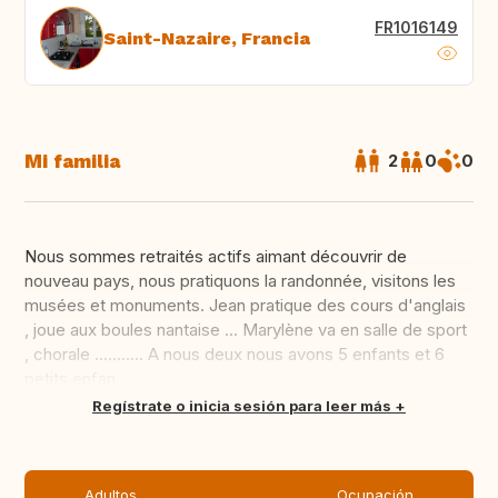
FR1016149
Saint-Nazaire, Francia
Mi familia
2
0
0
Nous sommes retraités actifs aimant découvrir de
nouveau pays, nous pratiquons la randonnée, visitons les
musées et monuments. Jean pratique des cours d'anglais
, joue aux boules nantaise ... Marylène va en salle de sport
, chorale ........... A nous deux nous avons 5 enfants et 6
petits enfan...
Traducir
Regístrate o inicia sesión para leer más
Adultos
Ocupación