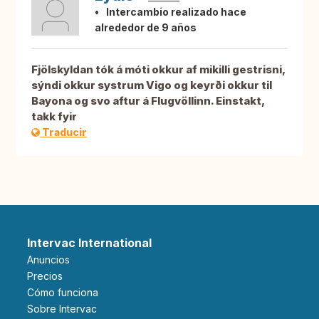
Intercambio realizado hace
alrededor de 9 años
Fjölskyldan tók á móti okkur af mikilli gestrisni,
sýndi okkur systrum Vigo og keyrði okkur til
Bayona og svo aftur á Flugvöllinn. Einstakt,
takk fyir
Traducir
Intervac International
Anuncios
Precios
Cómo funciona
Sobre Intervac