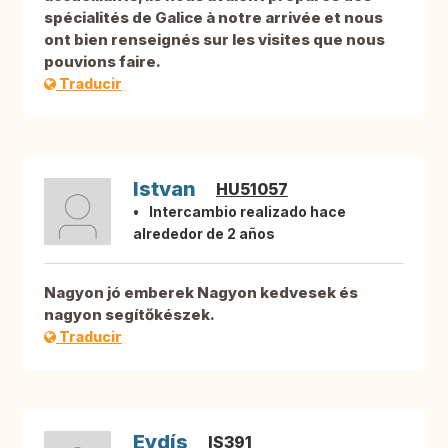
spécialités de Galice à notre arrivée et nous
ont bien renseignés sur les visites que nous
pouvions faire.
Traducir
Istvan
HU51057
Intercambio realizado hace
alrededor de 2 años
Nagyon jó emberek Nagyon kedvesek és
nagyon segítőkészek.
Traducir
Eydís
IS391