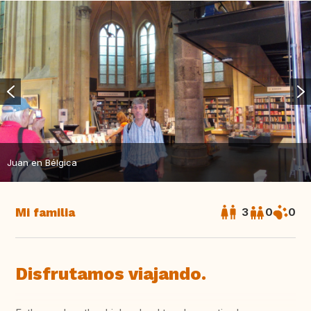
Juan en Bélgica
Mi familia
3
0
0
Disfrutamos viajando.