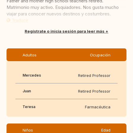
Father and mother high school teachers retired.
Matrimonio muy activo. Esquiadores. Nos gusta mucho
viajar para conocer nuevos destinos y costumbres.
Traducir
Regístrate o inicia sesión para leer más
Adultos
Ocupación
Mercedes
Retired Professor
Juan
Retired Professor
Teresa
Farmacéutica
Niños
Edad