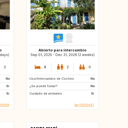
o
Abierto para intercambio
 days)
Sep 01, 2025 - Dec 31, 2026 (2 weeks)
2
8
2
0
No
Uso/Intercambio de Coches:
No
Si
¿Se puede fumar?:
No
Si
Cuidado de animales :
Si
091688
Ver FR010497