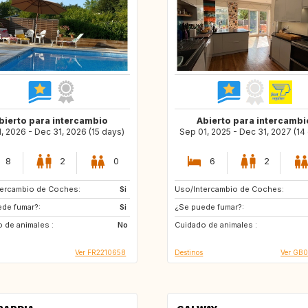
bierto para intercambio
Abierto para intercambi
1, 2026 - Dec 31, 2026 (15 days)
Sep 01, 2025 - Dec 31, 2027 (14
8
2
0
6
2
tercambio de Coches:
Si
Uso/Intercambio de Coches:
DK
AT
de fumar?:
Si
¿Se puede fumar?:
CH
DE
 de animales :
No
Cuidado de animales :
FR
GB
Ver FR2210658
Destinos
Ver GB