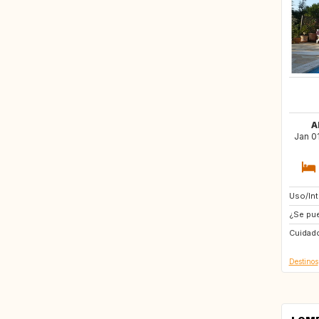
A
Jan 0
Uso/In
SE
¿Se pue
Cuidado
Destinos