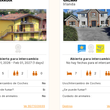
BARDIA
GALWAY
Irlanda
bierto para intercambio
Abierto para intercambi
1, 2026 - Feb 01, 2027 (1 days)
No hay fechas para el interca
5
2
0
7
2
tercambio de Coches:
HR
No
Uso/Intercambio de Coches:
IT
HR
de fumar?:
MA
Si
¿Se puede fumar?:
FR
GB
 de animales :
US
No
Cuidado de animales :
Ver BEIT1009699
Destinos
Ve