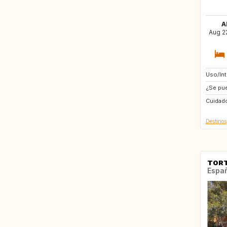
A
Aug 22
Uso/In
DE
¿Se pue
NO
Cuidado
GB
Destinos
TOR
Espa