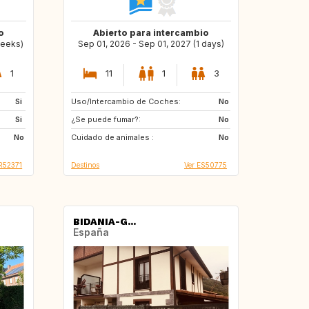
o
Abierto para intercambio
weeks)
Sep 01, 2026 - Sep 01, 2027 (1 days)
1
11
1
3
Si
Uso/Intercambio de Coches:
AD
AT
No
Si
¿Se puede fumar?:
CH
DE
No
No
Cuidado de animales :
ES
LI
No
R52371
Destinos
Ver ES50775
BIDANIA-G...
España