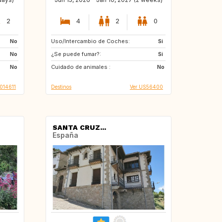
2
4
2
0
No
Uso/Intercambio de Coches:
FR
GB
Si
No
¿Se puede fumar?:
IE
DE
Si
No
Cuidado de animales :
ES
CZ
No
1014611
Destinos
Ver US56400
SANTA CRUZ...
España