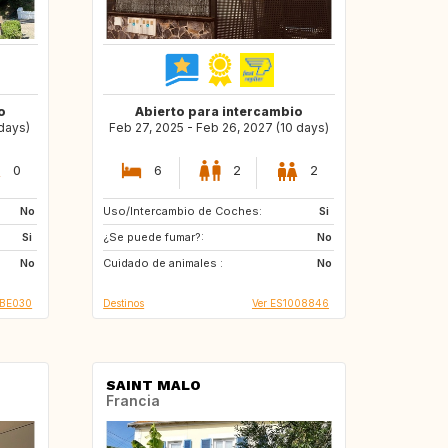
o
Abierto para intercambio
days)
Feb 27, 2025 - Feb 26, 2027 (10 days)
0
6
2
2
No
Uso/Intercambio de Coches:
ES
Si
Si
¿Se puede fumar?:
No
No
Cuidado de animales :
No
 BE030
Destinos
Ver ES1008846
SAINT MALO
Francia