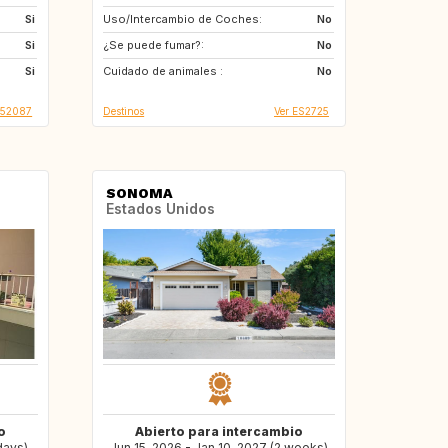
Si
Uso/Intercambio de Coches:
DE
No
Si
¿Se puede fumar?:
No
Si
Cuidado de animales :
No
852087
Destinos
Ver ES2725
SONOMA
Estados Unidos
o
Abierto para intercambio
days)
Jun 15, 2026 - Jan 10, 2027 (2 weeks)