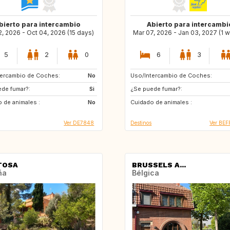
bierto para intercambio
Abierto para intercambi
, 2026 - Oct 04, 2026 (15 days)
Mar 07, 2026 - Jan 03, 2027 (1 
5
2
0
6
3
tercambio de Coches:
AT
No
Uso/Intercambio de Coches:
GR
IE
de fumar?:
IE
Si
¿Se puede fumar?:
CA
IT
 de animales :
IS
No
Cuidado de animales :
ES
FR
Ver DE7848
Destinos
Ver BEF
TOSA
BRUSSELS A...
ña
Bélgica