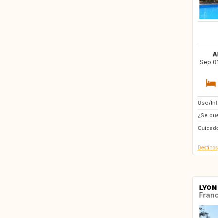
A
Sep 01
Uso/In
ES
¿Se pue
Cuidado
Destinos
LYON
Franc