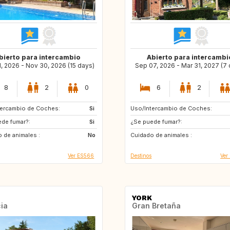
bierto para intercambio
Abierto para intercambi
, 2026 - Nov 30, 2026 (15 days)
Sep 07, 2026 - Mar 31, 2027 (7 
8
2
0
6
2
tercambio de Coches:
Si
Uso/Intercambio de Coches:
AT
CH
de fumar?:
Si
¿Se puede fumar?:
FR
NO
 de animales :
No
Cuidado de animales :
SE
IE
Ver ES566
Destinos
Ver
YORK
ia
Gran Bretaña