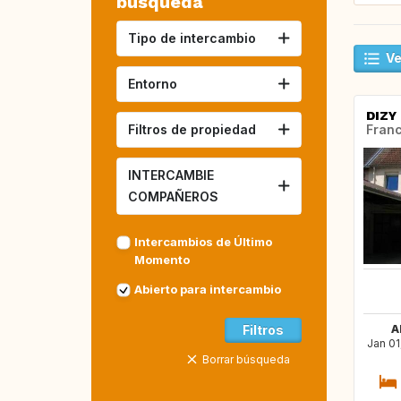
búsqueda
Tipo de intercambio
Ve
Entorno
DIZY
Filtros de propiedad
Franc
INTERCAMBIE
COMPAÑEROS
Intercambios de Último
Momento
Abierto para intercambio
Filtros
A
Jan 01
Borrar búsqueda