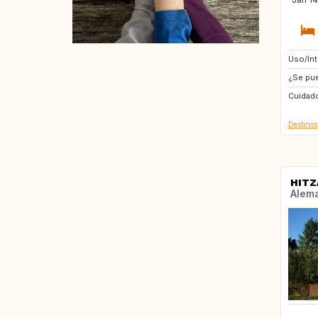
Uso/In
IT
¿Se pue
TH
Cuidado
ES
Destinos
HITZ
Alem