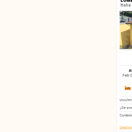
LOM
Italia
A
Feb 0
Uso/In
SE
¿Se pue
IT
Cuidado
ES
Destinos