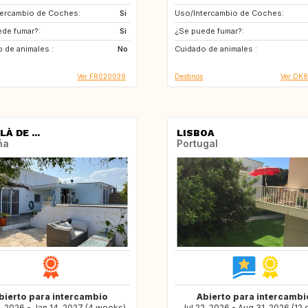
tercambio de Coches:
DE
Si
Uso/Intercambio de Coches:
SE
NZ
de fumar?:
GB
Si
¿Se puede fumar?:
PT
JP
 de animales :
HU
No
Cuidado de animales :
IT
GR
Ver FR020039
Destinos
Ver DK
À DE ...
LISBOA
ña
Portugal
bierto para intercambio
Abierto para intercambi
, 2026 - Jan 14, 2027 (4 weeks)
Jul 22, 2026 - Aug 31, 2026 (12 