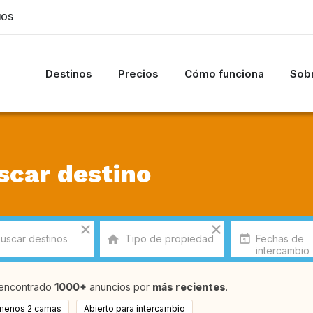
IOS
Destinos
Precios
Cómo funciona
Sobr
scar destino
encontrado
1000+
anuncios por
más recientes
.
 menos 2 camas
Abierto para intercambio