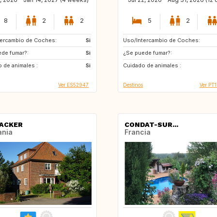
8
2
2
5
2
tercambio de Coches:
HR
Si
Uso/Intercambio de Coches:
GB
FR
de fumar?:
CA
Si
¿Se puede fumar?:
GB
 de animales :
GB
Si
Cuidado de animales :
Ver ES52947
Destinos
Ver PT
ACKER
CONDAT-SUR...
ania
Francia