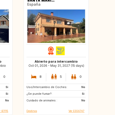
SANTA MARÍ...
España
o
Abierto para intercambio
mbio
Oct 01, 2026 - May 31, 2027 (15 days)
0
8
5
0
Si
Uso/Intercambio de Coches:
FR
NL
No
Si
¿Se puede fumar?:
Si
No
Cuidado de animales :
No
r IE1115
Destinos
Ver ES56747