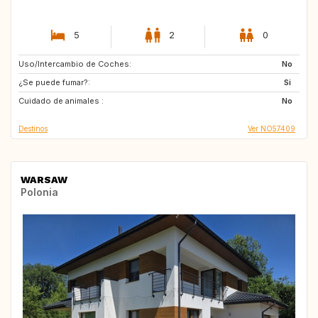
5
2
0
Uso/Intercambio de Coches:
FR
NO
No
¿Se puede fumar?:
Si
Cuidado de animales :
No
Destinos
Ver NO57409
WARSAW
Polonia