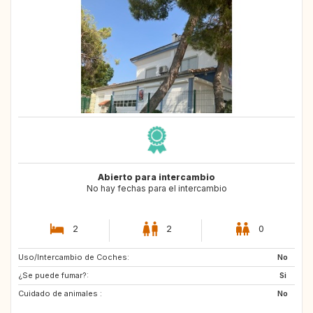
Abierto para intercambio
No hay fechas para el intercambio
2
2
0
Uso/Intercambio de Coches:
IT
FR
No
¿Se puede fumar?:
FR
FR
Si
Cuidado de animales :
FR
No