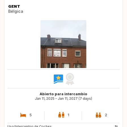
GENT
Bélgica
Abierto para intercambio
Jan 11, 2025 - Jan 11, 2027 (7 days)
5
1
2
Uso/Intercambio de Coches:
ES
GB
Si