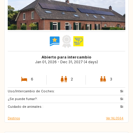
Abierto para intercambio
Jan 01, 2026 - Dec 31, 2027 (4 days)
6
2
3
Uso/Intercambio de Coches:
DE
BE
Si
¿Se puede fumar?:
NL
IT
Si
Cuidado de animales :
FR
DK
Si
Destinos
Ver NL0564