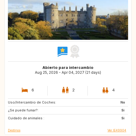
Abierto para intercambio
Aug 25, 2026 - Apr 04, 2027 (21 days)
6
2
4
Uso/Intercambio de Coches:
IE
NO
No
¿Se puede fumar?:
US
IS
Si
Cuidado de animales :
FR
ES
Si
Destinos
Ver IE49904