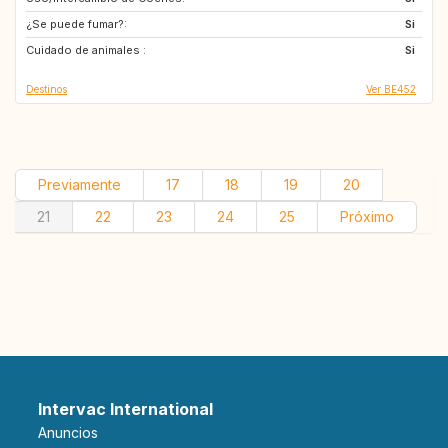
¿Se puede fumar?:
IE
AT
Si
Cuidado de animales :
BE
DE
Si
Destinos
Ver BE452
Previamente
17
18
19
20
21
22
23
24
25
Próximo
Intervac International
Anuncios