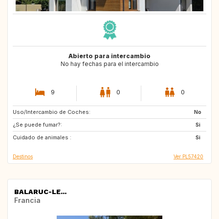
Abierto para intercambio
No hay fechas para el intercambio
9
0
0
Uso/Intercambio de Coches:
ES
AU
No
¿Se puede fumar?:
Si
Cuidado de animales :
Si
Destinos
Ver PL57420
BALARUC-LE...
Francia