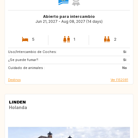
Abierto para intercambio
Jun 21, 2027 - Aug 08, 2027 (14 days)
5
1
2
Uso/Intercambio de Coches:
AU
ES
Si
¿Se puede fumar?:
CH
DK
Si
Cuidado de animales :
IT
SE
No
Destinos
Ver FI52081
LINDEN
Holanda