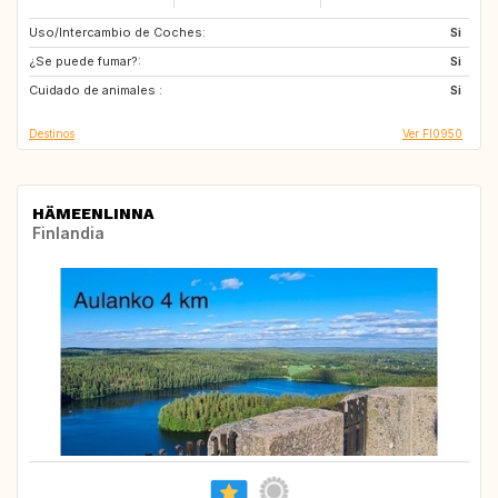
Uso/Intercambio de Coches:
DE
AT
Si
¿Se puede fumar?:
IT
HR
Si
Cuidado de animales :
GR
FR
Si
Destinos
Ver FI0950
HÄMEENLINNA
Finlandia