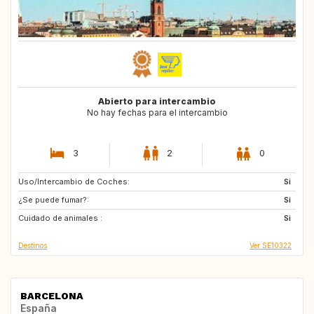
Abierto para intercambio
No hay fechas para el intercambio
3
2
0
Uso/Intercambio de Coches:
DK
NO
Si
¿Se puede fumar?:
US
IT
Si
Cuidado de animales :
GB
FR
Si
Destinos
Ver SE10322
BARCELONA
España