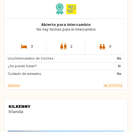
Abierto para intercambio
No hay fechas para el intercambio
3
2
0
Uso/Intercambio de Coches:
US
ES
No
¿Se puede fumar?:
ES
PT
Si
Cuidado de animales :
PT
FR
No
Destinos
Ver MT57443
KILKENNY
Irlanda