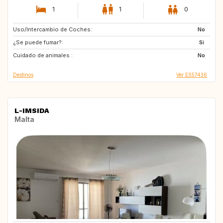
1
1
0
Uso/Intercambio de Coches:
NO
FI
No
¿Se puede fumar?:
SE
Si
Cuidado de animales :
No
Destinos
Ver ES57436
L-IMSIDA
Malta