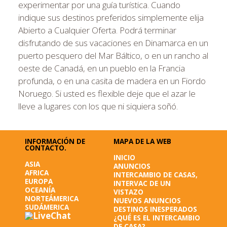
experimentar por una guía turística. Cuando
indique sus destinos preferidos simplemente elija
Abierto a Cualquier Oferta
. Podrá terminar
disfrutando de sus vacaciones en Dinamarca en un
puerto pesquero del Mar Báltico, o en un rancho al
oeste de Canadá, en un pueblo en la Francia
profunda, o en una casita de madera en un Fiordo
Noruego. Si usted es flexible deje que el azar le
lleve a lugares con los que ni siquiera soñó.
INFORMACIÓN DE
MAPA DE LA WEB
CONTACTO.
INICIO
ASIA
ANUNCIOS
AFRICA
INTERCAMBIO DE CASAS,
EUROPA
INTERVAC DE UN
OCEANÍA
VISTAZO
NORTEÁMERICA
NUEVOS ANUNCIOS
SUDÁMERICA
DESTINOS INESPERADOS
¿QUÉ ES EL INTERCAMBIO
DE CASA?