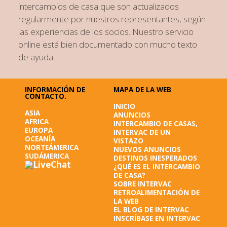
intercambios de casa que son actualizados
regularmente por nuestros representantes, según
las experiencias de los socios. Nuestro servicio
online está bien documentado con mucho texto
de ayuda.
INFORMACIÓN DE
MAPA DE LA WEB
CONTACTO.
INICIO
ASIA
ANUNCIOS
AFRICA
INTERCAMBIO DE CASAS,
EUROPA
INTERVAC DE UN
OCEANÍA
VISTAZO
NORTEÁMERICA
NUEVOS ANUNCIOS
SUDÁMERICA
DESTINOS INESPERADOS
¿QUÉ ES EL INTERCAMBIO
DE CASA?
SOBRE INTERVAC
RETROALIMENTACIÓN DE
LA WEB
EL BLOG DE INTERVAC
INSCRÍBASE EN INTERVAC