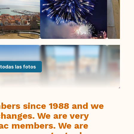
todas las fotos
bers since 1988 and we
hanges. We are very
rvac members. We are