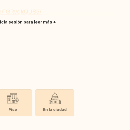
re/1GRvqkQU85/
nicia sesión para leer más
Piso
En la ciudad