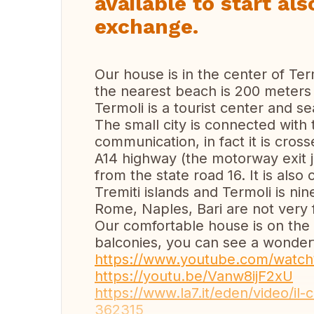
available to start al
exchange.
Our house is in the center of Ter
the nearest beach is 200 meters
Termoli is a tourist center and se
The small city is connected with 
communication, in fact it is cros
A14 highway (the motorway exit j
from the state road 16. It is als
Tremiti islands and Termoli is ni
Rome, Naples, Bari are not very f
Our comfortable house is on the
balconies, you can see a wonderf
https://www.youtube.com/watc
https://youtu.be/Vanw8ijF2xU
https://www.la7.it/eden/video/il-
362315