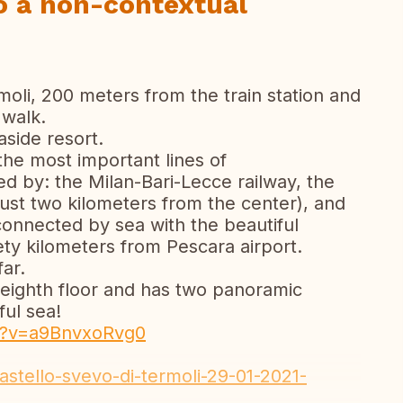
so a non-contextual
moli, 200 meters from the train station and
 walk.
aside resort.
the most important lines of
sed by: the Milan-Bari-Lecce railway, the
ust two kilometers from the center), and
o connected by sea with the beautiful
nety kilometers from Pescara airport.
ar.
 eighth floor and has two panoramic
ul sea!
h?v=a9BnvxoRvg0
castello-svevo-di-termoli-29-01-2021-