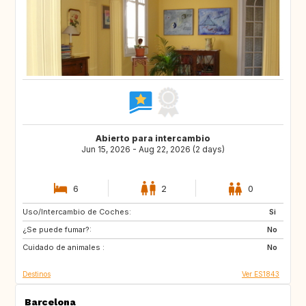
Abierto para intercambio
Jun 15, 2026 - Aug 22, 2026 (2 days)
6
2
0
Uso/Intercambio de Coches:
CH
GB
Si
¿Se puede fumar?:
DE
No
Cuidado de animales :
No
Destinos
Ver ES1843
Barcelona