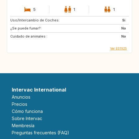
5
1
1
Uso/Intercambio de Coches:
Si
¿Se puede fumar?:
No
Cuidado de animales :
No
Ver ES1925
Intervac International
Anuncios
Precios
Cómo funciona
Sobre Intervac
Membresía
Preguntas frecuentes (FAQ)