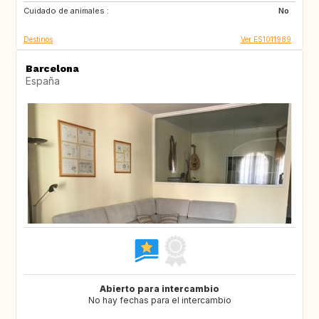
Cuidado de animales :
NO
IS
No
Destinos
Ver ES1011989
Barcelona
España
Abierto para intercambio
No hay fechas para el intercambio