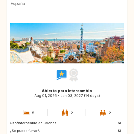
España
Abierto para intercambio
Aug 01, 2026 - Jan 03, 2027 (14 days)
5
2
2
Uso/Intercambio de Coches:
ES
AT
Si
¿Se puede fumar?:
DE
FI
Si